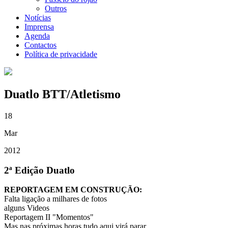
Outros
Notícias
Imprensa
Agenda
Contactos
Política de privacidade
Duatlo BTT/Atletismo
18
Mar
2012
2ª Edição Duatlo
REPORTAGEM EM CONSTRUÇÃO:
Falta ligação a milhares de fotos
alguns Videos
Reportagem II "Momentos"
Mas nas próximas horas tudo aqui virá parar.