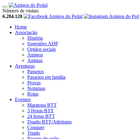
Número de visitas:
6.284.128
Home
Associação
História
Sugestões ADP
Orgãos sociais
Amigos
Amigas
Aventuras
Passeios
Passeios em família
Provas
Noturnas
Rotas
Eventos
Maratona BTT
3 Horas BTT
24 horas BTT
Duatlo BTT/Atletismo
Conquer
Triatlo
Passeio do rojão