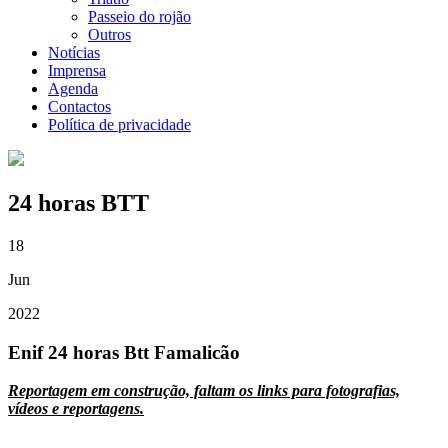
Passeio do rojão
Outros
Notícias
Imprensa
Agenda
Contactos
Política de privacidade
24 horas BTT
18
Jun
2022
Enif 24 horas Btt Famalicão
Reportagem em construção, faltam os links para fotografias,
vídeos e reportagens.