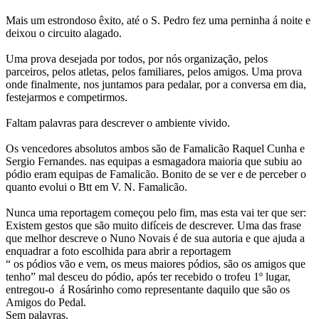
Mais um estrondoso êxito, até o S. Pedro fez uma perninha á noite e
deixou o circuito alagado.
Uma prova desejada por todos, por nós organização, pelos
parceiros, pelos atletas, pelos familiares, pelos amigos. Uma prova
onde finalmente, nos juntamos para pedalar, por a conversa em dia,
festejarmos e competirmos.
Faltam palavras para descrever o ambiente vivido.
Os vencedores absolutos ambos são de Famalicão Raquel Cunha e
Sergio Fernandes. nas equipas a esmagadora maioria que subiu ao
pódio eram equipas de Famalicão. Bonito de se ver e de perceber o
quanto evolui o Btt em V. N. Famalicão.
Nunca uma reportagem começou pelo fim, mas esta vai ter que ser:
Existem gestos que são muito difíceis de descrever. Uma das frase
que melhor descreve o Nuno Novais é de sua autoria e que ajuda a
enquadrar a foto escolhida para abrir a reportagem
“ os pódios vão e vem, os meus maiores pódios, são os amigos que
tenho” mal desceu do pódio, após ter recebido o trofeu 1º lugar,
entregou-o á Rosárinho como representante daquilo que são os
Amigos do Pedal.
Sem palavras.